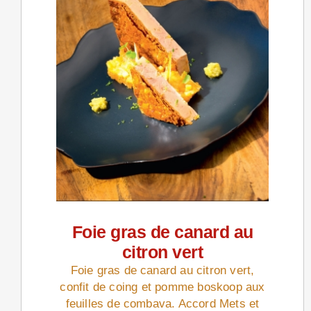
Foie gras de canard au
citron vert
Foie gras de canard au citron vert,
confit de coing et pomme boskoop aux
feuilles de combava. Accord Mets et