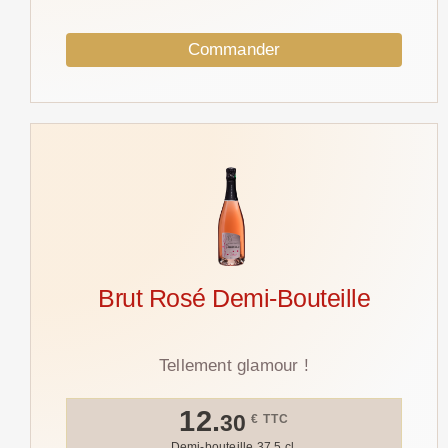
Commander
Brut Rosé Demi-Bouteille
Tellement glamour !
12.
30
€ TTC
Demi-bouteille 37,5 cl.