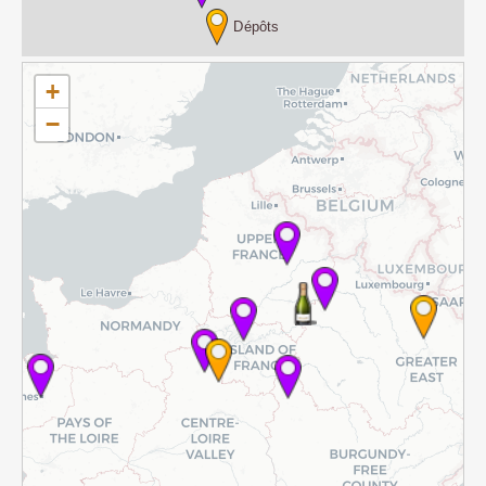
Dépôts
+
−