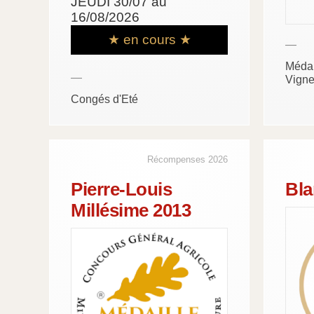
JEUDI 30/07 au
16/08/2026
★ en cours ★
—
Médai
—
Vigne
Congés d'Eté
Récompenses 2026
Pierre-Louis
Bla
Millésime 2013