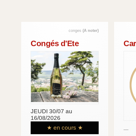
conges
(A noter)
Congés d'Ete
Car
JEUDI 30/07 au
16/08/2026
★ en cours ★
—