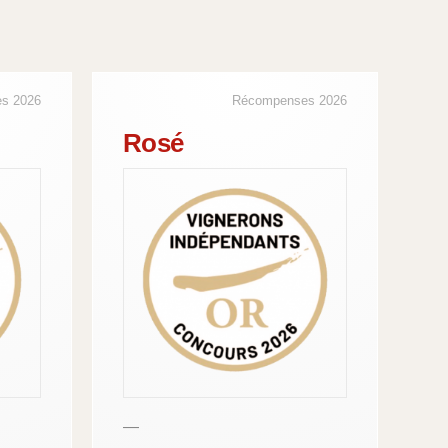
s 2026
Récompenses 2026
Rosé
—